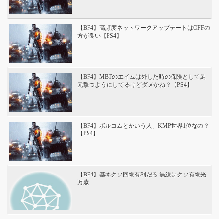
【BF4】高頻度ネットワークアップデートはOFFの
方が良い【PS4】
【BF4】MBTのエイムは外した時の保険として足
元撃つようにしてるけどダメかね？【PS4】
【BF4】ボルコムとかいう人、KMP世界1位なの？
【PS4】
【BF4】基本クソ回線有利だろ 無線はクソ有線光
万歳