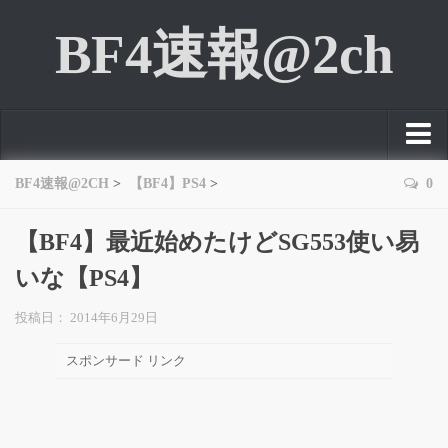
BF4速報@2ch
TOP
BF4速報@2CH
>
【BF4】PS4
>
0
NEWS
【BF4】最近始めたけどSG553使い易
PC
いな【PS4】
PS3
投稿日： 2014年6月29日
PS4
スポンサード リンク
Xbox 360
Xbox ONE
FPS