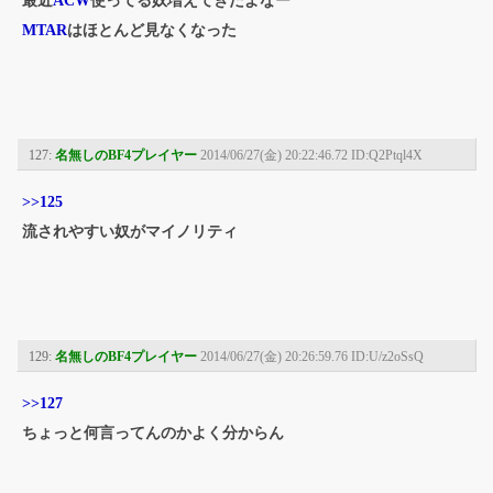
最近
ACW
使ってる奴増えてきたよなー
MTAR
はほとんど見なくなった
127:
名無しのBF4プレイヤー
2014/06/27(金) 20:22:46.72 ID:Q2Ptql4X
>>125
流されやすい奴がマイノリティ
129:
名無しのBF4プレイヤー
2014/06/27(金) 20:26:59.76 ID:U/z2oSsQ
>>127
ちょっと何言ってんのかよく分からん