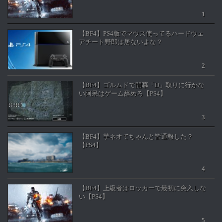
【BF4】PS4版でマウス使ってるハードウェ
アチート野郎は居ないよな？
【BF4】ゴルムドで開幕「D」取りに行かな
い阿呆はゲーム辞めろ【PS4】
【BF4】芋ネオてちゃんと皆通報した？
【PS4】
【BF4】上級者はロッカーで最初に突入しな
い【PS4】