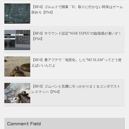
【BF4】ゴルムドで開幕「D」取りに行かない阿呆はゲーム
辞めろ【PS4】
【BF4】サラウンド設定“WAR TAPES”の臨場感が凄いぞ！
【PS4】
【BF4】糞アプデで「地雷化」した“M2 SLAM”ってどう使
えばいいんだよ
【BF4】ゴムバンと瓦礫に引っかかりまくるコンボでスト
レスマッハ【PS4】
Comment Field