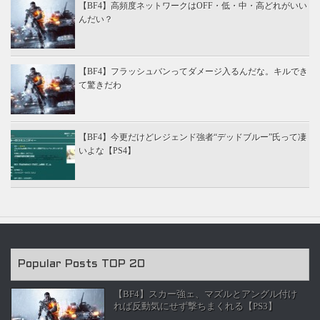
【BF4】高頻度ネットワークはOFF・低・中・高どれがいい
んだい？
【BF4】フラッシュバンってダメージ入るんだな。キルでき
て驚きだわ
【BF4】今更だけどレジェンド強者“デッドブルー”氏って凄
いよな【PS4】
Popular Posts TOP 20
【BF4】スカー強ェ、マズルとアングル付け
れば反動気にせず撃ちまくれる【PS3】