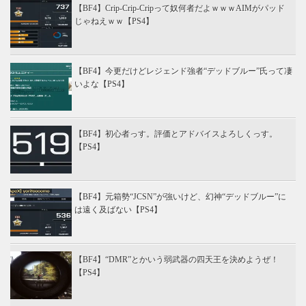
【BF4】Crip-Crip-Cripって奴何者だよｗｗｗAIMがパッド
じゃねえｗｗ【PS4】
【BF4】今更だけどレジェンド強者“デッドブルー”氏って凄
いよな【PS4】
【BF4】初心者っす。評価とアドバイスよろしくっす。
【PS4】
【BF4】元箱勢“JCSN”が強いけど、幻神“デッドブルー”に
は遠く及ばない【PS4】
【BF4】“DMR”とかいう弱武器の四天王を決めようぜ！
【PS4】