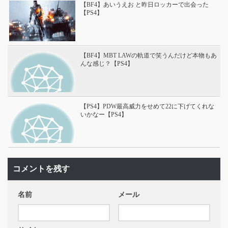
【BF4】あいうえお と昨日ロッカーで出会った
【PS4】
【BF4】MBT LAWの軌道で笑うんだけど本物もあ
んな感じ？【PS4】
【PS4】PDW最高威力をせめて22に下げてくれな
いかなー【PS4】
コメントを残す
名前
メール