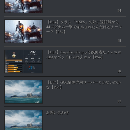
【BF4】クラン「MSFS」の奴に遠距離から
44マグナム一撃でキルされたんだけどチータ
ー？【PS4】
【BF4】Crip-Crip-Cripって奴何者だよｗｗｗ
AIMがパッドじゃねえｗｗ【PS4】
【BF4】GOL解除専用サーバーとかないのか
な【PS4】
お問い合わせ