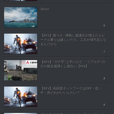
About
【BF4】盾+C4、弾無し援護兵が増えたらビ
ークル乗りは嬉しいだろ。工兵が弾不足にな
るんだから
【BF4】“ガチ芋“上手いけど、“ニアルチ”の
方が親近感湧くし面白い【PS4】
【BF4】高頻度ネットワークはOFF・低・
中・高どれがいいんだい？