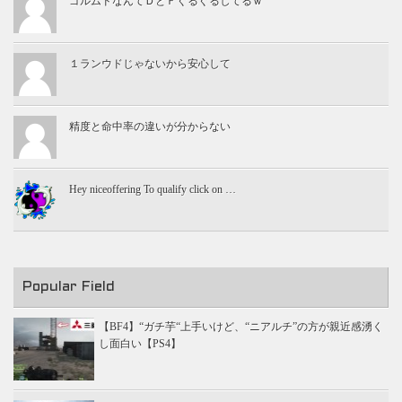
ゴルムドなんてＤとＦぐるぐるしてるｗ
１ランウドじゃないから安心して
精度と命中率の違いが分からない
Hey niceoffering To qualify click on …
Popular Field
【BF4】“ガチ芋“上手いけど、“ニアルチ”の方が親近感湧く
し面白い【PS4】