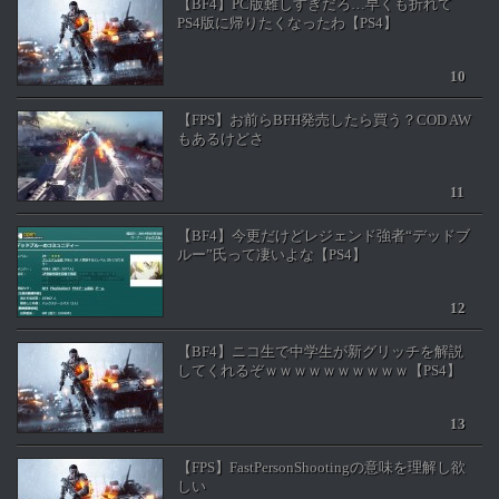
【BF4】PC版難しすぎだろ…早くも折れて
PS4版に帰りたくなったわ【PS4】
【FPS】お前らBFH発売したら買う？COD AW
もあるけどさ
【BF4】今更だけどレジェンド強者“デッドブ
ルー”氏って凄いよな【PS4】
【BF4】ニコ生で中学生が新グリッチを解説
してくれるぞｗｗｗｗｗｗｗｗｗｗ【PS4】
【FPS】FastPersonShootingの意味を理解し欲
しい