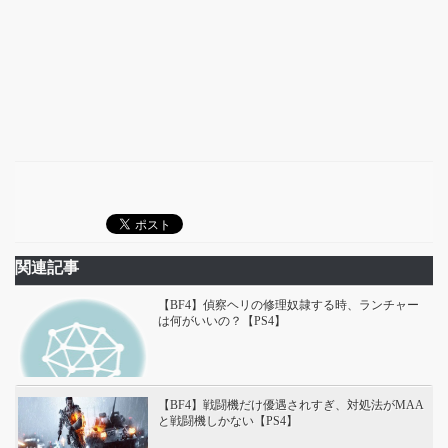
関連記事
【BF4】偵察ヘリの修理奴隷する時、ランチャー
は何がいいの？【PS4】
【BF4】戦闘機だけ優遇されすぎ、対処法がMAA
と戦闘機しかない【PS4】