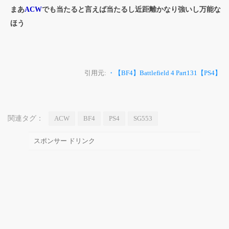
まあ
ACW
でも当たると言えば当たるし近距離かなり強いし万能な
ほう
引用元:
・【BF4】Battlefield 4 Part131【PS4】
関連タグ：
ACW
BF4
PS4
SG553
スポンサー ドリンク