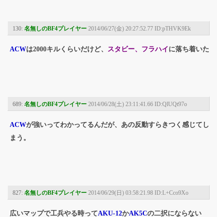
130:
名無しのBF4プレイヤー
2014/06/27(金) 20:27:52.77 ID:pTHVK9Ek
ACW
は2000キルくらいだけど、
スタビー、フラハイ
に落ち着いた
689:
名無しのBF4プレイヤー
2014/06/28(土) 23:11:41.66 ID:QlUQt97o
ACW
が強いってわかってるんだが、あの反動すらきつく感じてし
まう。
827:
名無しのBF4プレイヤー
2014/06/29(日) 03:58:21.98 ID:L+Cco9Xo
広いマップで工兵やる時って
AKU-12
か
AK5C
の二択にならない