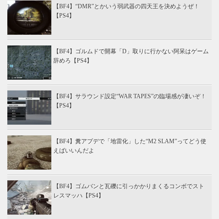
【BF4】“DMR”とかいう弱武器の四天王を決めようぜ！
【PS4】
【BF4】ゴルムドで開幕「D」取りに行かない阿呆はゲーム
辞めろ【PS4】
【BF4】サラウンド設定“WAR TAPES”の臨場感が凄いぞ！
【PS4】
【BF4】糞アプデで「地雷化」した“M2 SLAM”ってどう使
えばいいんだよ
【BF4】ゴムバンと瓦礫に引っかかりまくるコンボでスト
レスマッハ【PS4】