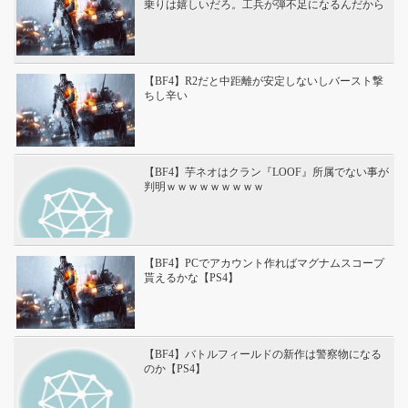
乗りは嬉しいだろ。工兵が弾不足になるんだから
【BF4】R2だと中距離が安定しないしバースト撃
ちし辛い
【BF4】芋ネオはクラン『LOOF』所属でない事が
判明ｗｗｗｗｗｗｗｗｗ
【BF4】PCでアカウント作ればマグナムスコープ
貰えるかな【PS4】
【BF4】バトルフィールドの新作は警察物になる
のか【PS4】