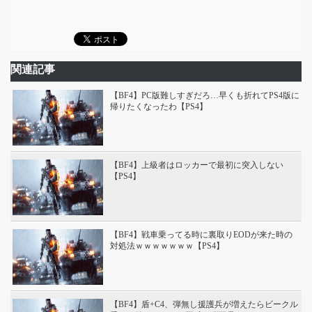
関連記事
【BF4】PC版難しすぎだろ…早くも折れてPS4版に
帰りたくなったわ【PS4】
【BF4】上級者はロッカーで最初に突入しない
【PS4】
【BF4】戦車乗ってる時に裏取りEODが来た時の
対処法ｗｗｗｗｗｗｗ【PS4】
【BF4】盾+C4、弾無し援護兵が増えたらビークル