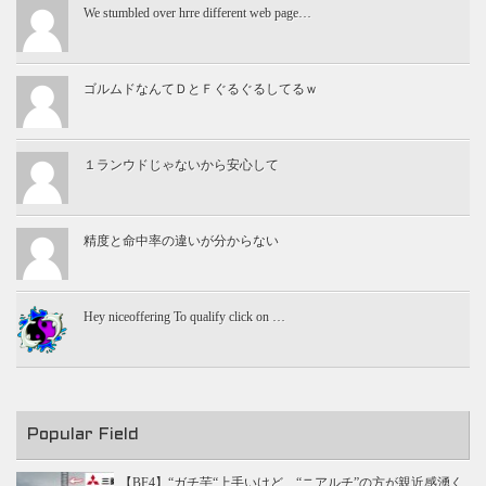
We stumbled over hrre different web page…
ゴルムドなんてＤとＦぐるぐるしてるｗ
１ランウドじゃないから安心して
精度と命中率の違いが分からない
Hey niceoffering To qualify click on …
Popular Field
【BF4】“ガチ芋“上手いけど、“ニアルチ”の方が親近感湧く