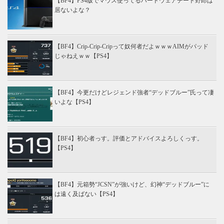
【BF4】PS4版でマウス使ってるハードウェアチート野郎は
居ないよな？
【BF4】Crip-Crip-Cripって奴何者だよｗｗｗAIMがパッド
じゃねえｗｗ【PS4】
【BF4】今更だけどレジェンド強者“デッドブルー”氏って凄
いよな【PS4】
【BF4】初心者っす。評価とアドバイスよろしくっす。
【PS4】
【BF4】元箱勢“JCSN”が強いけど、幻神“デッドブルー”に
は遠く及ばない【PS4】