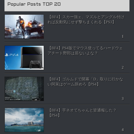
Popular Posts TOP 20
【BF4】スカー強ェ、マズルとアングル付け
れば反動気にせず撃ちまくれる【PS3】
【BF4】PS4版でマウス使ってるハードウェ
アチート野郎は居ないよな？
【BF4】ゴルムドで開幕「D」取りに行かな
い阿呆はゲーム辞めろ【PS4】
【BF4】芋ネオてちゃんと皆通報した？
【PS4】