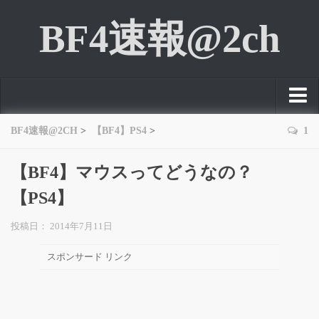
BF4速報@2ch
TOP
BF4速報@2CH
>
【BF4】PS4
>
1
NEWS
【BF4】マウスってどうなの？
PC
【PS4】
PS3
投稿日： 2014年7月11日
PS4
スポンサード リンク
Xbox 360
Xbox ONE
FPS