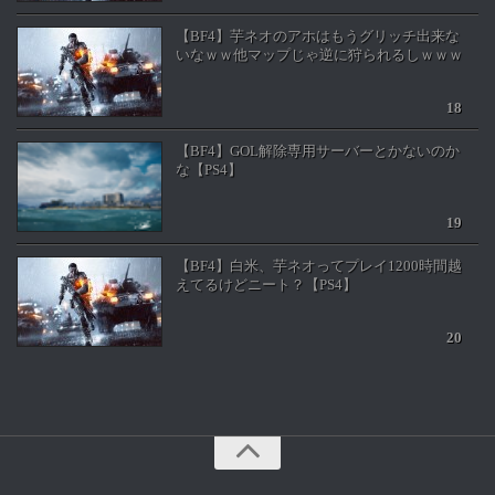
【BF4】芋ネオのアホはもうグリッチ出来な
いなｗｗ他マップじゃ逆に狩られるしｗｗｗ
【BF4】GOL解除専用サーバーとかないのか
な【PS4】
【BF4】白米、芋ネオってプレイ1200時間越
えてるけどニート？【PS4】