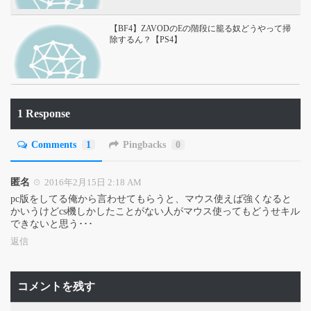
【BF4】ZAVODのEの階段に籠る奴どうやって掃
除するん？【PS4】
1 Response
Comments
1
Pingbacks
0
匿名
2016年2月15日 2:18 AM
pc版をしてる俺から言わせてもらうと、マウス使えば強くなると
かいうけどcs機しかしたことがない人がマウス使ってもどうせキル
できないと思う･･･
返信
コメントを残す