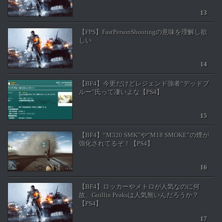
【FPS】FastPersonShootingの意味を理解し欲
しい
【BF4】今更だけどレジェンド強者“デッドブ
ルー”氏って凄いよな【PS4】
【BF4】“M320 SMK”や“M18 SMOKE”の煙が
強化されてるぞ！【PS4】
【BF4】ロッカーやメトロが人気なのに何
故、Guillin Peaksは人気無いんだろうか？
【PS4】