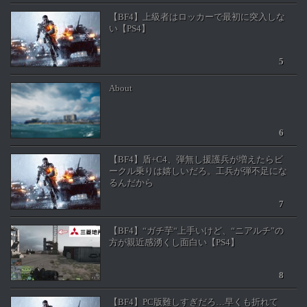
【BF4】上級者はロッカーで最初に突入しな
い【PS4】
About
【BF4】盾+C4、弾無し援護兵が増えたらビ
ークル乗りは嬉しいだろ。工兵が弾不足にな
るんだから
【BF4】“ガチ芋“上手いけど、“ニアルチ”の
方が親近感湧くし面白い【PS4】
【BF4】PC版難しすぎだろ…早くも折れて