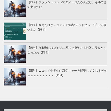
【BF4】フラッシュバンってダメージ入るんだな。キルでき
て驚きだわ
【BF4】今更だけどレジェンド強者“デッドブルー”氏って凄
いよな【PS4】
【BF4】PC版難しすぎだろ…早くも折れてPS4版に帰りたく
なったわ【PS4】
【BF4】ニコ生で中学生が新グリッチを解説してくれるぞｗ
ｗｗｗｗｗｗｗｗｗ【PS4】