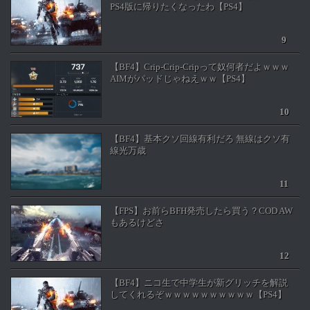
PS4版に帰りたくなったわ【PS4】
【BF4】Crip-Crip-Cripって奴何者だよｗｗｗ
AIMがパッドじゃねえｗｗ【PS4】
【BF4】基本クソ回線有利だろ 無線はクソ有
線光万歳
【FPS】お前らBFH発売したら買う？COD AW
もあるけどさ
【BF4】ニコ生で中学生が新グリッチを解説
してくれるぞｗｗｗｗｗｗｗｗｗｗ【PS4】