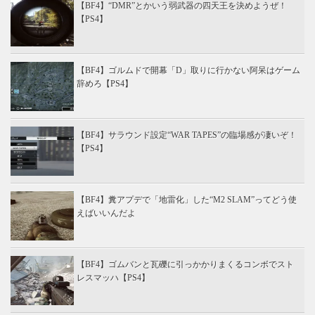
【BF4】“DMR”とかいう弱武器の四天王を決めようぜ！
【PS4】
【BF4】ゴルムドで開幕「D」取りに行かない阿呆はゲーム
辞めろ【PS4】
【BF4】サラウンド設定“WAR TAPES”の臨場感が凄いぞ！
【PS4】
【BF4】糞アプデで「地雷化」した“M2 SLAM”ってどう使
えばいいんだよ
【BF4】ゴムバンと瓦礫に引っかかりまくるコンボでスト
レスマッハ【PS4】