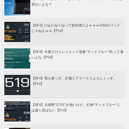
居ないよな？
【BF4】Crip-Crip-Cripって奴何者だよｗｗｗAIMがパッド
じゃねえｗｗ【PS4】
【BF4】今更だけどレジェンド強者“デッドブルー”氏って凄
いよな【PS4】
【BF4】初心者っす。評価とアドバイスよろしくっす。
【PS4】
【BF4】元箱勢“JCSN”が強いけど、幻神“デッドブルー”に
は遠く及ばない【PS4】