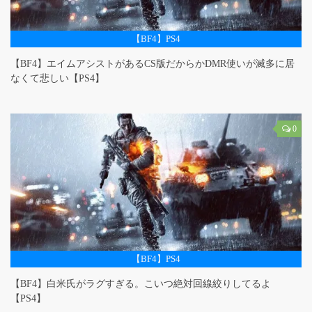
【BF4】PS4
【BF4】エイムアシストがあるCS版だからかDMR使いが滅多に居
なくて悲しい【PS4】
0
【BF4】PS4
【BF4】白米氏がラグすぎる。こいつ絶対回線絞りしてるよ
【PS4】