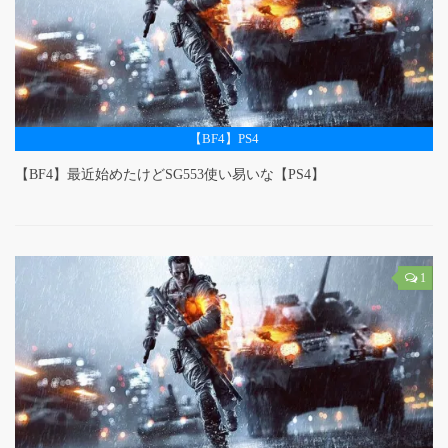
【BF4】PS4
【BF4】最近始めたけどSG553使い易いな【PS4】
1