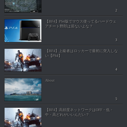
【BF4】PS4版でマウス使ってるハードウェ
アチート野郎は居ないよな？
【BF4】上級者はロッカーで最初に突入しな
い【PS4】
About
【BF4】高頻度ネットワークはOFF・低・
中・高どれがいいんだい？