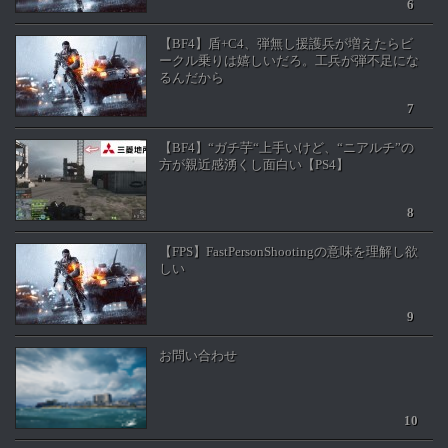
【BF4】盾+C4、弾無し援護兵が増えたらビ
ークル乗りは嬉しいだろ。工兵が弾不足にな
るんだから
【BF4】“ガチ芋“上手いけど、“ニアルチ”の
方が親近感湧くし面白い【PS4】
【FPS】FastPersonShootingの意味を理解し欲
しい
お問い合わせ