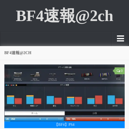
BF4速報@2ch
TOP
BF4速報@2CH
NEWS
0
PC
PS3
PS4
Xbox 360
Xbox ONE
【BF4】PS4
FPS