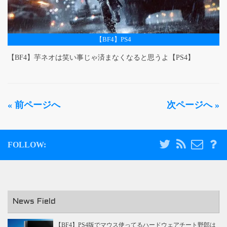
【BF4】PS4
【BF4】芋ネオは笑い事じゃ済まなくなると思うよ【PS4】
« 前ページへ
次ページへ »
FOLLOW:
News Field
【BF4】PS4版でマウス使ってるハードウェアチート野郎は