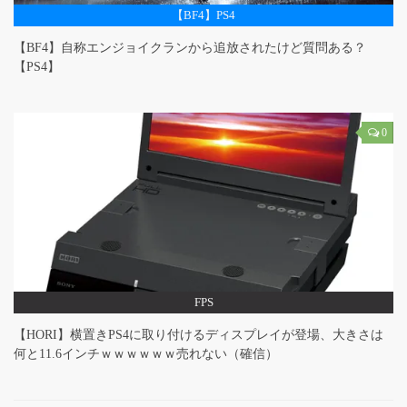
【BF4】PS4
【BF4】自称エンジョイクランから追放されたけど質問ある？
【PS4】
0
FPS
【HORI】横置きPS4に取り付けるディスプレイが登場、大きさは
何と11.6インチｗｗｗｗｗｗ売れない（確信）