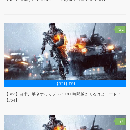
2
【BF4】PS4
【BF4】白米、芋ネオってプレイ1200時間越えてるけどニート？
【PS4】
1