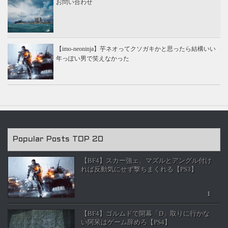
お問い合わせ
【imo-neoninja】芋ネオってクソガキかと思ったら結構いい
年っぽい男で笑えなかった
Popular Posts TOP 20
【BF4】スカー強ェ、マズルとアングル付け
れば反動気にせず撃ちまくれる【PS3】
【BF4】ゴルムドで開幕「D」取りに行かな
い阿呆はゲーム辞めろ【PS4】