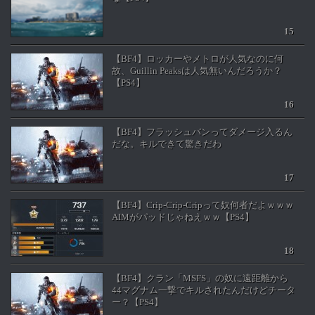
【BF4】ロッカーやメトロが人気なのに何
故、Guillin Peaksは人気無いんだろうか？
【PS4】
【BF4】フラッシュバンってダメージ入るん
だな。キルできて驚きだわ
【BF4】Crip-Crip-Cripって奴何者だよｗｗｗ
AIMがパッドじゃねえｗｗ【PS4】
【BF4】クラン「MSFS」の奴に遠距離から
44マグナム一撃でキルされたんだけどチータ
ー？【PS4】