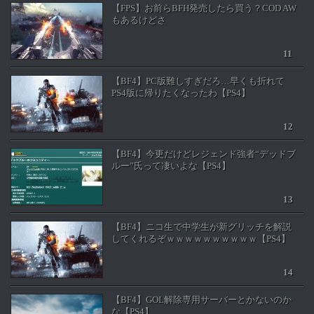
【FPS】お前らBFH発売したら買う？COD AW
もあるけどさ
【BF4】PC版難しすぎだろ…早くも折れて
PS4版に帰りたくなったわ【PS4】
【BF4】今更だけどレジェンド強者“デッドブ
ルー”氏って凄いよな【PS4】
【BF4】ニコ生で中学生が新グリッチを解説
してくれるぞｗｗｗｗｗｗｗｗｗｗ【PS4】
【BF4】GOL解除専用サーバーとかないのか
な【PS4】