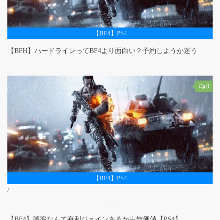
【BF4】PS4
【BFH】ハードラインってBF4より面白い？予約しようか迷う
0
【BF4】PS4
/
未分類
【BF4】勝率なんて有利ジョインあるから無価値【PS4】