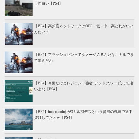
し面白い【PS4】
【BF4】高頻度ネットワークはOFF・低・中・高どれがいい
んだい？
【BF4】フラッシュバンってダメージ入るんだな。キルでき
て驚きだわ
【BF4】今更だけどレジェンド強者“デッドブルー”氏って凄
いよな【PS4】
【BF4】imo-neoninjaが3キル23デスという脅威の戦績で途中
抜けしてたわｗ【PS4】